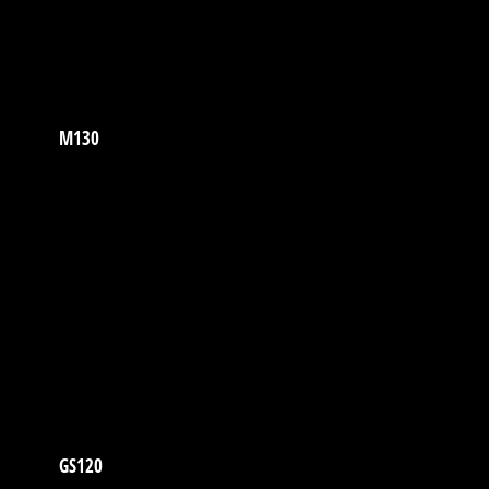
M130
GS120