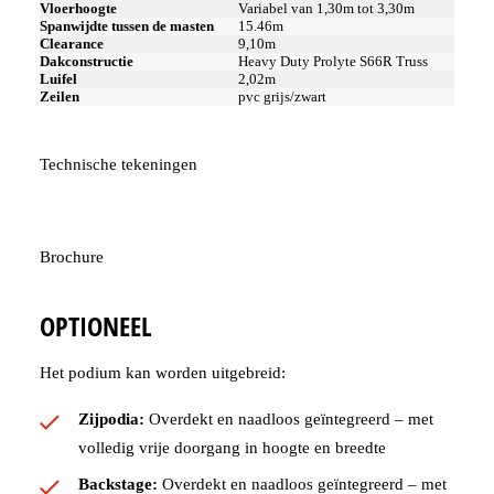
Vloerhoogte
Variabel van 1,30m tot 3,30m
Spanwijdte tussen de masten
15.46m
Clearance
9,10m
Dakconstructie
Heavy Duty Prolyte S66R Truss
Luifel
2,02m
Zeilen
pvc grijs/zwart
Technische tekeningen
Brochure
OPTIONEEL
Het podium kan worden uitgebreid:
Zijpodia:
Overdekt en naadloos geïntegreerd – met
volledig vrije doorgang in hoogte en breedte
Backstage:
Overdekt en naadloos geïntegreerd – met