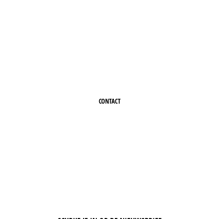
INTERESSE IN ÉÉN VAN
ONZE PODIA?
Neem contact op of vraag een offerte aan
CONTACT
+32 (0)50 388 424