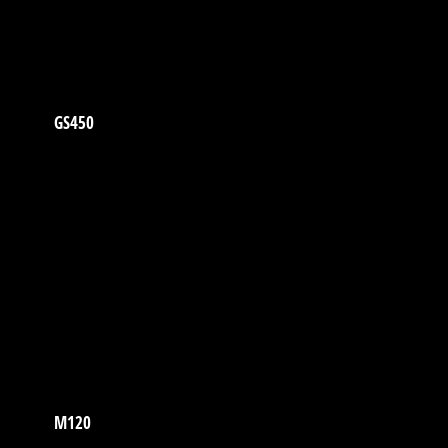
GS450
M120