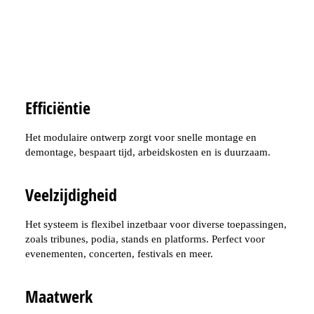
Precisie
Het vloersysteem is nauwkeurig in hoogte verstelbaar en
met laserapparatuur perfect uit te lijnen, zelfs op oneffen
ondergrond. Ideaal voor tijdelijke en permanente structuren.
Efficiëntie
Het modulaire ontwerp zorgt voor snelle montage en
demontage, bespaart tijd, arbeidskosten en is duurzaam.
Veelzijdigheid
Het systeem is flexibel inzetbaar voor diverse toepassingen,
zoals tribunes, podia, stands en platforms. Perfect voor
evenementen, concerten, festivals en meer.
Maatwerk