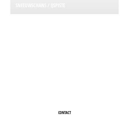
SNEEUWSCHANS / IJSPISTE
INTERESSE IN ÉÉN VAN
ONZE PODIA?
Neem contact op of vraag een offerte aan
CONTACT
+32 (0)50 388 424