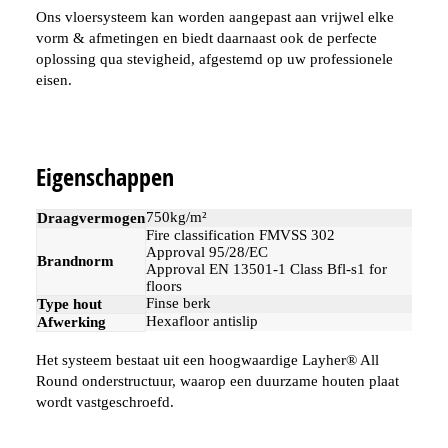
Ons vloersysteem kan worden aangepast aan vrijwel elke
vorm & afmetingen en biedt daarnaast ook de perfecte
oplossing qua stevigheid, afgestemd op uw professionele
eisen.
Eigenschappen
750kg/m²
Draagvermogen
Fire classification FMVSS 302
Approval 95/28/EC
Brandnorm
Approval EN 13501-1 Class Bfl-s1 for
floors
Finse berk
Type hout
Hexafloor antislip
Afwerking
Het systeem bestaat uit een hoogwaardige Layher® All
Round onderstructuur, waarop een duurzame houten plaat
wordt vastgeschroefd.