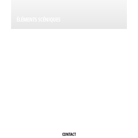
ÉLÉMENTS SCÉNIQUES
INTÉRESSÉ PAR L'UNE DE
NOS ÉTAPES ?
Contactez-nous ou demandez un devis
CONTACT