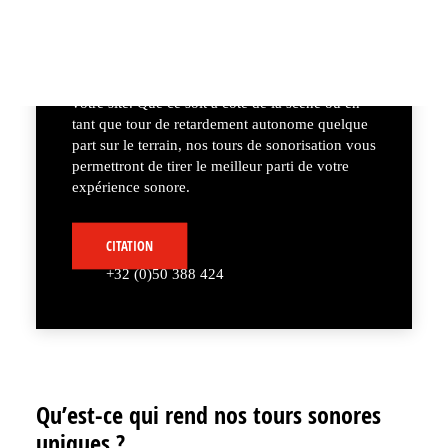
sonore solide pour votre événement ?
Construites avec le matériau polyvalent All
Round Scaffolding, nos tours de sonorisation
apportent un son parfait dans tous les coins de
votre site. Que ce soit à côté de la scène ou en
tant que tour de retardement autonome quelque
part sur le terrain, nos tours de sonorisation vous
permettront de tirer le meilleur parti de votre
expérience sonore.
CITATION
+32 (0)50 388 424
Qu’est-ce qui rend nos tours sonores
uniques ?