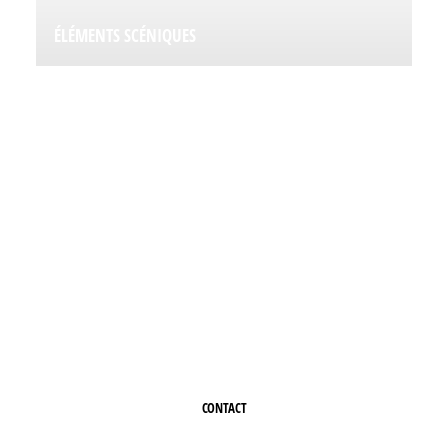
ÉLÉMENTS SCÉNIQUES
INTÉRESSÉ PAR L'UNE DE
NOS ÉTAPES ?
Contactez-nous ou demandez un devis
CONTACT
+32 (0)50 388 424