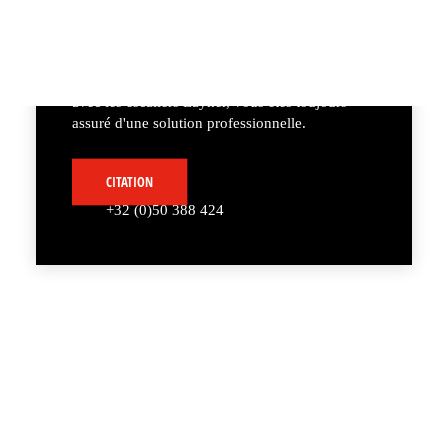
tribunes ? Les escaliers Layher d'ASE. offrent la
combinaison parfaite de sécurité, de stabilité et
de facilité d'utilisation. Qu'il s'agisse d'un petit
projet ou d'un événement de grande envergure,
avec les escaliers Layher, vous êtes toujours
assuré d'une solution professionnelle.
CITATION
+32 (0)50 388 424