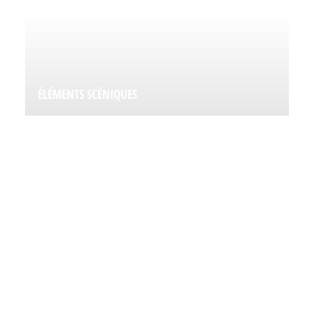
ÉLÉMENTS SCÉNIQUES
INTÉRESSÉ PAR L'UNE DE
NOS ÉTAPES ?
Contactez-nous ou demandez un devis