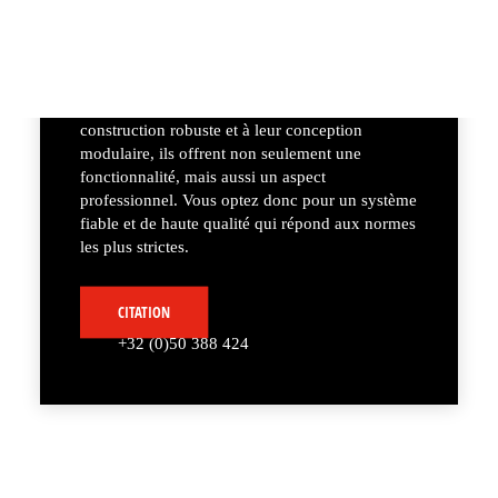
Portes d'entrée
Nos barrières d'entrée Layher sont la solution
parfaite pour un accès sûr et contrôlé à votre
événement ou à votre site. Grâce à leur
construction robuste et à leur conception
modulaire, ils offrent non seulement une
fonctionnalité, mais aussi un aspect
professionnel. Vous optez donc pour un système
fiable et de haute qualité qui répond aux normes
les plus strictes.
CITATION
+32 (0)50 388 424