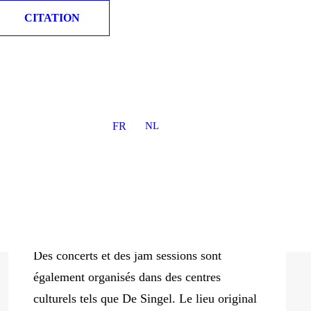
CITATION
Couverture DJ et petits capots
JAZZ
FR
NL
MIDDELHEIM
Jazz Middelheim est un festival de jazz
annuel, qui a lieu chaque année dans le parc
Den Brandt à Anvers.
Des concerts et des jam sessions sont
également organisés dans des centres
culturels tels que De Singel. Le lieu original