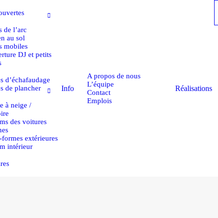
ouvertes
 de l’arc
en au sol
s mobiles
rture DJ et petits
s
A propos de nous
es d’échafaudage
L’équipe
Info
Réalisations
es de plancher
Contact
Emplois
 à neige /
ire
ms des voitures
nes
s-formes extérieures
m intérieur
res