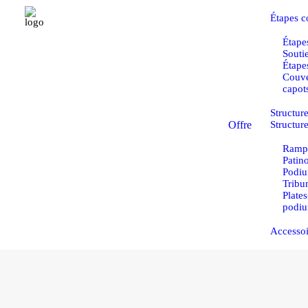
Étapes c
Étapes
Souti
Étape
Couve
capot
Structur
Offre
Structur
Rampe
Patino
Podiu
Tribu
Plate
podiu
Accessoi