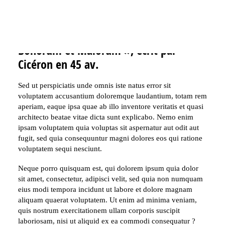
deserunt mollit anim id est laborum.
Section 1.10.32 du « de Finibus
Bonorum et Malorum », écrit par
Cicéron en 45 av.
Sed ut perspiciatis unde omnis iste natus error sit
voluptatem accusantium doloremque laudantium, totam rem
aperiam, eaque ipsa quae ab illo inventore veritatis et quasi
architecto beatae vitae dicta sunt explicabo. Nemo enim
ipsam voluptatem quia voluptas sit aspernatur aut odit aut
fugit, sed quia consequuntur magni dolores eos qui ratione
voluptatem sequi nesciunt.
Neque porro quisquam est, qui dolorem ipsum quia dolor
sit amet, consectetur, adipisci velit, sed quia non numquam
eius modi tempora incidunt ut labore et dolore magnam
aliquam quaerat voluptatem. Ut enim ad minima veniam,
quis nostrum exercitationem ullam corporis suscipit
laboriosam, nisi ut aliquid ex ea commodi consequatur ?