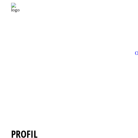
Accueil
Conducteur CE
CONDUCTEUR CE
O
Vous veillez à ce que toutes les marchandises arrivent à 
mobile, vous aidez au montage et au démontage. L'expéri
mentalité pratique pour les maîtriser est tout aussi impor
POSTULEZ MAINTENANT
PROFIL