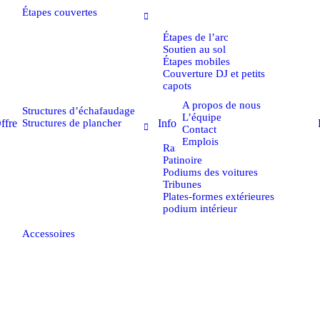
Étapes couvertes
Étapes de l’arc
Soutien au sol
Étapes mobiles
Couverture DJ et petits
capots
A propos de nous
Structures d’échafaudage
L’équipe
ffre
Info
Structures de plancher
Contact
temps sur le site du projet. Pour les camions de scène
Emplois
Rampe à neige /
ence des chariots élévateurs est un plus, mais une
Patinoire
Podiums des voitures
tante.
Tribunes
Plates-formes extérieures
podium intérieur
Accessoires